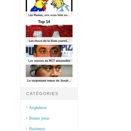
Les Pumas, une vraie bête no...
Top 14
Les chocs de la 5ème journé...
Les recrues du RCT annoncées
Le surprenant retour de Jonah...
CATÉGORIES
Angleterre
Beaux yeux
Business