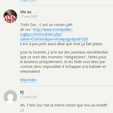
thi oc
17 mai 2007
Trinh-Duc : c’ est un cousin ça!!!!
ah oui :
http://www.montpellier-
rugby.com/modules.php?
name=Content&pa=showpage&pid=529
il est à peu près aussi dilué que moi! ça fait plaisir…
pour la tournée, j’ ai lu sur des journaus néozélandais
que ce sont des tournées “obligatoires”, faites pour
le business pricipalement, et les fédé sont liées par
contrat donc impossible d’ échapper à la ballade en
newzealand.
Répondre
PJ
17 mai 2007
Ah, Trinh-Duc fait la même chose que moi au réveil!!!
;-)