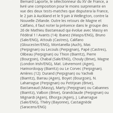
Bernard Laporte, le sélectionneur du XV de France, a
livré une composition pour le moins surprenante en
vue des deux tests-matches que disputera la France,
le 2 juin à Auckland et le 9 juin à Wellington, contre la
Nouvelle-Zélande. Outre les retours de Magne et
Califano, il faut noter la présence dans le groupe des
26 de Mathieu Bastareaud qui évolue avec Massy en
Fédéral 1 ! Avants (14): Ibanez (Wasps/ENG), Bruno
(Sale/ENG), Attoub (Castres), Califano
(Gloucester/ENG), Montanella (Auch), Mas
(Perpignan) ou Lecouls (Perpignan), Papé (Castres),
Olibeau (Perpignan) ou Thion (Biarritz), Pierre
(Bourgoin), Chabal (Sale/ENG), Chouly (Brive), Magne
(London Irish/ENG), Mat. Lièvremont (Agen),
Harinordoquy (Biarritz) ou Le Corvec (Perpignan).
Arrières (12): Durand (Perpignan) ou Yachvili
(Biarritz), Barrau (Agen), Boyet (Bourgoin), N.
Laharrague (Perpignan) ou Petitjean (Brive),
Bastareaud (Massy), Marty (Perpignan) ou Cabannes
(Biarritz), Valbon (Brive), Grandclaude (Perpignan) ou
Mignardi (Agen), Elhorga (Agen), J. Laharrague
(Sale/ENG), Thiéry (Bayonne), Castaignède
(Saracens/ENG)