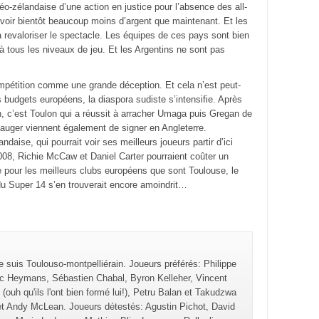
o-zélandaise d’une action en justice pour l’absence des all-
evoir bientôt beaucoup moins d’argent que maintenant. Et les
à revaloriser le spectacle. Les équipes de ces pays sont bien
e à tous les niveaux de jeu. Et les Argentins ne sont pas
ompétition comme une grande déception. Et cela n’est peut-
 budgets européens, la diaspora sudiste s’intensifie. Après
, c’est Toulon qui a réussit à arracher Umaga puis Gregan de
uger viennent également de signer en Angleterre.
andaise, qui pourrait voir ses meilleurs joueurs partir d’ici
2008, Richie McCaw et Daniel Carter pourraient coûter un
le pour les meilleurs clubs européens que sont Toulouse, le
u Super 14 s’en trouverait encore amoindrit…
e suis Toulouso-montpelliérain. Joueurs préférés: Philippe
ic Heymans, Sébastien Chabal, Byron Kelleher, Vincent
uh qu'ils l'ont bien formé lui!), Petru Balan et Takudzwa
t Andy McLean. Joueurs détestés: Agustin Pichot, David