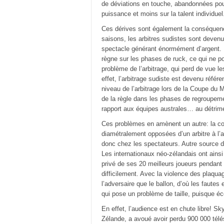
de déviations en touche, abandonnées pou
puissance et moins sur la talent individuel
Ces dérives sont également la conséquenc
saisons, les arbitres sudistes sont deven
spectacle générant énormément d’argent. I
règne sur les phases de ruck, ce qui ne p
problème de l’arbitrage, qui perd de vue le
effet, l’arbitrage sudiste est devenu référ
niveau de l’arbitrage lors de la Coupe d
de la règle dans les phases de regroupemen
rapport aux équipes australes… au détrim
Ces problèmes en amènent un autre: la cont
diamétralement opposées d’un arbitre à l’a
donc chez les spectateurs. Autre source d
Les internationaux néo-zélandais ont ainsi 
privé de ses 20 meilleurs joueurs pendant 
difficilement. Avec la violence des plaquag
l’adversaire que le ballon, d’où les fautes
qui pose un problème de taille, puisque é
En effet, l’audience est en chute libre! S
Zélande, a avoué avoir perdu 900 000 télés