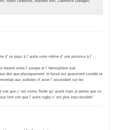
ro, Mario Ledesma, Mathieu Blin, Lawrence Dallaglio,
rie d’ un pays à l’ autre voire même d’ une province à l’
st reserré entre l’ europe et l’ hémisphère sud.
 peut dire que physiquement, le fossé est quasiment comblé et
ermettait aux sudistes d’ avoir l’ ascendant sur les
st vrai que c’ est moins fluide qu’ avant mais je pense que ce
us font voir que l’ autre rugby n’ est plus inaccessible!