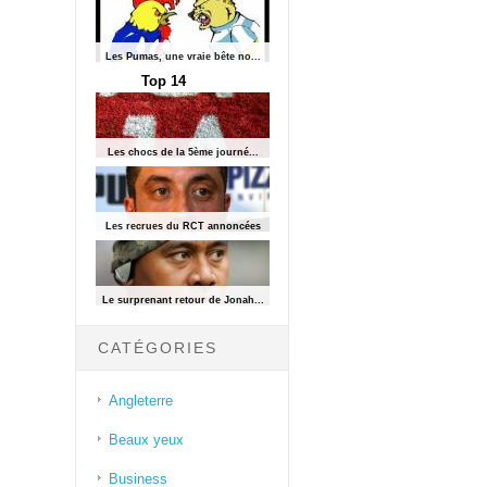
Les Pumas, une vraie bête no...
Top 14
Les chocs de la 5ème journé...
Les recrues du RCT annoncées
Le surprenant retour de Jonah...
CATÉGORIES
Angleterre
Beaux yeux
Business