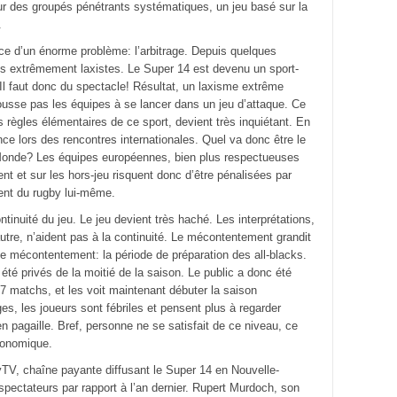
r des groupés pénétrants systématiques, un jeu basé sur la
.
e d’un énorme problème: l’arbitrage. Depuis quelques
us extrêmement laxistes. Le Super 14 est devenu un sport-
l faut donc du spectacle! Résultat, un laxisme extrême
ousse pas les équipes à se lancer dans un jeu d’attaque. Ce
s règles élémentaires de ce sport, devient très inquiétant. En
ence lors des rencontres internationales. Quel va donc être le
u Monde? Les équipes européennes, bien plus respectueuses
t et sur les hors-jeu risquent donc d’être pénalisées par
ent du rugby lui-même.
inuité du jeu. Le jeu devient très haché. Les interprétations,
utre, n’aident pas à la continuité. Le mécontentement grandit
e mécontentement: la période de préparation des all-blacks.
été privés de la moitié de la saison. Le public a donc été
7 matchs, et les voit maintenant débuter la saison
es, les joueurs sont fébriles et pensent plus à regarder
 en pagaille. Bref, personne ne se satisfait de ce niveau, ce
conomique.
kyTV, chaîne payante diffusant le Super 14 en Nouvelle-
pectateurs par rapport à l’an dernier. Rupert Murdoch, son