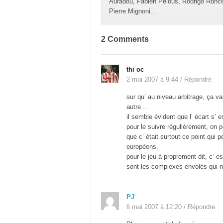
Auradou, Fabien Pelous, Rodrigo Ronce
Pierre Mignoni...
2 Comments
thi oc
2 mai 2007 à 9:44
/
Répondre
sur qu’ au niveau arbitrage, ça va
autre…
il semble évident que l’ écart s’ e
pour le suivre régulièrement, on
que c’ était surtout ce point qui p
européens.
pour le jeu à proprement dit, c’ e
sont les complexes envolés qui no
PJ
6 mai 2007 à 12:20
/
Répondre