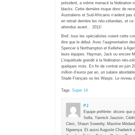
président, a même menacé la fédération né
blacks. Cette dernière risque donc de rec
Australiens et Sud-Africains n’aident pas 
en retrait derrière les néo-zélandais, et c
attendus avant… 2011!
Bref, tous les spécialistes voient cette c
être que le début. Avec l’augmentation des
Spencer à Northampton et Kelleher à Agen
leurs équipes. Hayman, Jack ou encore Ma
L’inquiétude grandit à la fédération néo-zél
quelques mois. En fin de contrat en juin 
million d’euros par an, un salaire abordab
Stade Français ou les Wasps. Le niveau d
Tags:
Super 14
PJ
Equipe préférée: disons que j
Sella, Yannick Jauzion, Cédr
Clerc, Shaun Sowerby, Maxime Médard (o
Ngwenya. Et aussi Auguste Chadwick e