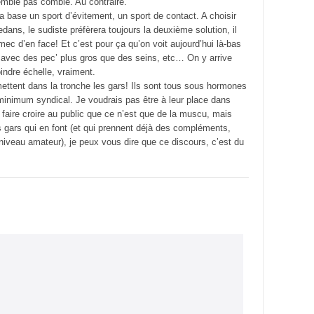
mble pas comblé. Au contraire.
la base un sport d’évitement, un sport de contact. A choisir
edans, le sudiste préfèrera toujours la deuxième solution, il
mec d’en face! Et c’est pour ça qu’on voit aujourd’hui là-bas
avec des pec’ plus gros que des seins, etc… On y arrive
indre échelle, vraiment.
 mettent dans la tronche les gars! Ils sont tous sous hormones
 minimum syndical. Je voudrais pas être à leur place dans
ire croire au public que ce n’est que de la muscu, mais
 gars qui en font (et qui prennent déjà des compléments,
 niveau amateur), je peux vous dire que ce discours, c’est du